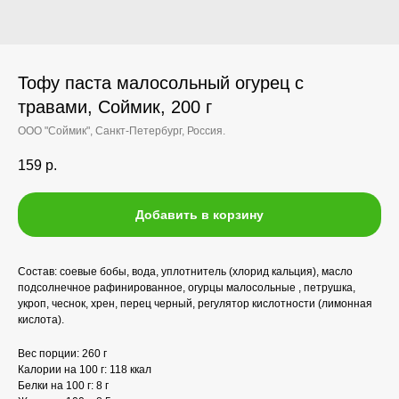
Тофу паста малосольный огурец с
травами, Соймик, 200 г
ООО "Соймик", Санкт-Петербург, Россия.
159
р.
Добавить в корзину
Состав: соевые бобы, вода, уплотнитель (хлорид кальция), масло
подсолнечное рафинированное, огурцы малосольные , петрушка,
укроп, чеснок, хрен, перец черный, регулятор кислотности (лимонная
кислота).
Вес порции: 260 г
Калории на 100 г: 118 ккал
Белки на 100 г: 8 г