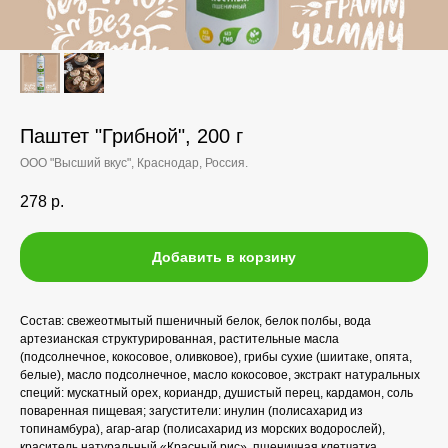
Паштет "Грибной", 200 г
ООО "Высший вкус", Краснодар, Россия.
278
р.
Добавить в корзину
Состав: свежеотмытый пшеничный белок, белок полбы, вода
артезианская структурированная, растительные масла
(подсолнечное, кокосовое, оливковое), грибы сухие (шиитаке, опята,
белые), масло подсолнечное, масло кокосовое, экстракт натуральных
специй: мускатный орех, кориандр, душистый перец, кардамон, соль
поваренная пищевая; загустители: инулин (полисахарид из
топинамбура), агар-агар (полисахарид из морских водорослей),
краситель натуральный «Красный рис», пшеничная клетчатка.