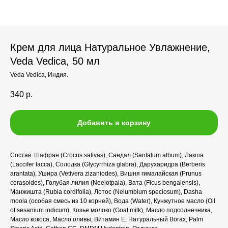
Крем для лица Натуральное Увлажнение,
Veda Vedica, 50 мл
Veda Vedica, Индия.
340
р.
Добавить в корзину
Состав: Шафран (Crocus sativas), Сандал (Santalum album), Лакша
(Laccifer lacca), Солодка (Glycyrrhiza glabra), Дарухаридра (Berberis
arantata), Ушира (Vetivera zizaniodes), Вишня гималайская (Prunus
cerasoides), Голубая лилия (Neelotpala), Вата (Ficus bengalensis),
Манжишта (Rubia cordifolia), Лотос (Nelumbium speciosum), Dasha
moola (особая смесь из 10 корней), Вода (Water), Кунжутное масло (Oil
of sesanium indicum), Козье молоко (Goat milk), Масло подсолнечника,
Масло кокоса, Масло оливы, Витамин Е, Натуральный Borax, Palm