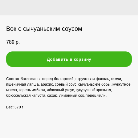
Вок с сычуаньским соусом
789
р.
Добавить в корзину
Состав: баклажаны, перец болгарский, стручковая фасоль, кимчи,
пшеничная лапша, арахис, соевый соус, сычуаньские бобы, кунжутное
масло, корень имбиря, яблочный уксус, кукурузный крахмал,
брюссельская капуста, сахар, лимонный сок, перец чили.
Вес: 370 г