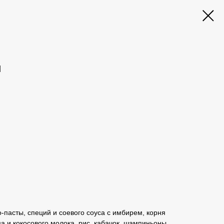
и
о-пасты, специй и соевого соуса с имбирем, корня
а и кокосового молока, рис, кабачок, шампиньоны,