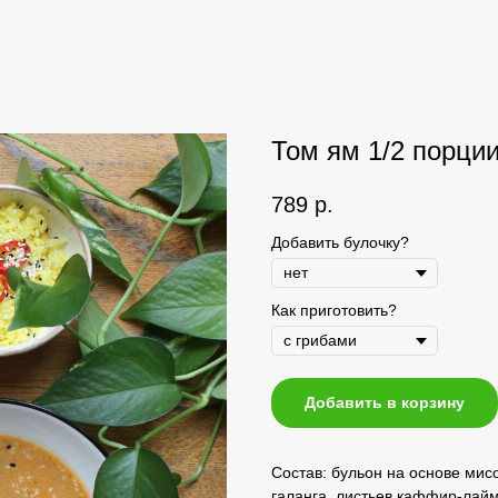
Том ям 1/2 порци
789
р.
Добавить булочку?
Как приготовить?
Добавить в корзину
Состав: бульон на основе мис
галанга, листьев каффир-лайм