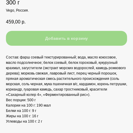
300 г
Vego, Россия.
459,00
р.
Добавить в корзину
Состав: фарш соевый текстурированный; вода, масло кокосовое,
масло подсолнечное; белок соевый, белок гороховый, кукурузный
крахмал, загустители (экстракт морских водорослей, камедь рожкового
дерева); морковь свежая, лавровый лист, перец черный порошок,
пряная ароматическая смесь растительного происхождения (соль
морская, соль черная, мука пшеничная в/с, кардамон, корень петрушки,
кориандр, гуаровая камедь, сахар тростниковый, красители
«Сахарный колер 4», «Ферментированный рис»).
Вес порции: 500 г
Калории на 100 г: 190 ккал
Белки на 100 г: 9 г
Жиры на 100 г: 16 г
Углеводы на 100 г: 2 г