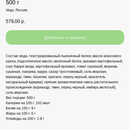
500 г
Vego, Россия.
579,00
р.
Добавить в корзину
Состав: вода, текстурированный пшеничный белок, масло кокосового
ореха, подсолнечное масло, молочный белок, крахмал картофельный,
соус Карри (вода, картофельный крахмал, томат сушеный, морковь
сушеная, паприка, карри, сахар тростниковый, соль морская,
кориандр, тмин, базилик, орегано, перец черный, краситель
натуральный куркума), пряная ароматическая смесь растительного
происхождения (кориандр, тмин, перец черный, имбирь молотый),
соль морская.
Вес порции: 500 г
Калории на 100 г: 102 ккал
Белки на 100 г: 9 г
Жиры на 100 г: 6 г
Углеводы на 100 г: 2.8 г