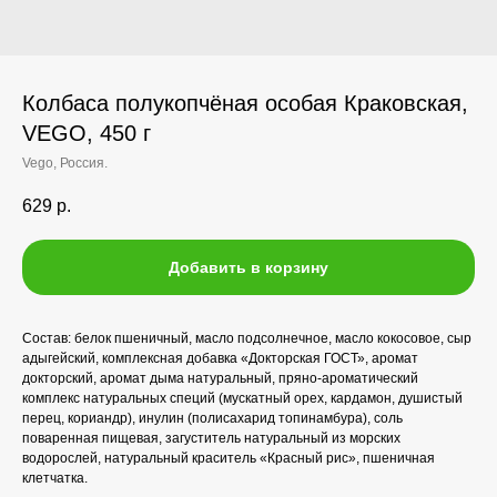
Колбаса полукопчёная особая Краковская,
VEGO, 450 г
Vego, Россия.
629
р.
Добавить в корзину
Состав: белок пшеничный, масло подсолнечное, масло кокосовое, сыр
адыгейский, комплексная добавка «Докторская ГОСТ», аромат
докторский, аромат дыма натуральный, пряно-ароматический
комплекс натуральных специй (мускатный орех, кардамон, душистый
перец, кориандр), инулин (полисахарид топинамбура), соль
поваренная пищевая, загуститель натуральный из морских
водорослей, натуральный краситель «Красный рис», пшеничная
клетчатка.