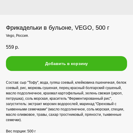
Фрикадельки в бульоне, VEGO, 500 г
Vego, Россия.
559
р.
Добавить в корзину
Состав: сыр "Тофу", вода, гуляш соевый, клейковина пшеничная, белок
соевый, рис, морковь сушеная, перец красный болгарский сушеный,
масло подсолнечное, крахмал картофельный, зелень свежая (укроп,
петрушка), соль морская, краситель "Ферментированный рис",
загуститель: экстракт морских водорослей, маринад "Ореховый с
тыквенными семечками" (масло подсолнечное, соль морская, специи,
масло оливковое, травы, сахар тростниковый, пряности, тыквенные
семечки).
Вес порции: 500 г