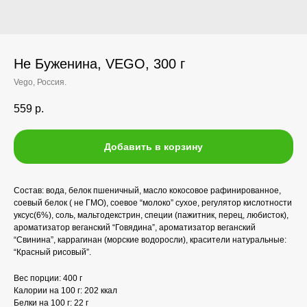
Не Буженина, VEGO, 300 г
Vego, Россия.
559
р.
Добавить в корзину
Состав: вода, белок пшеничный, масло кокосовое рафинированное,
соевый белок ( не ГМО), соевое “молоко” сухое, регулятор кислотности
уксус(6%), соль, мальтодекстрин, специи (пажитник, перец, любисток),
ароматизатор веганский “Говядина”, ароматизатор веганский
“Свинина”, каррагинан (морские водоросли), красители натуральные:
“Красный рисовый”.
Вес порции: 400 г
Калории на 100 г: 202 ккал
Белки на 100 г: 22 г