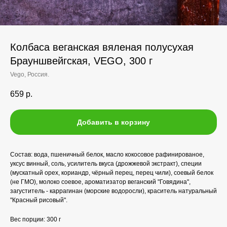
Колбаса веганская вяленая полусухая
Брауншвейгская, VEGO, 300 г
Vego, Россия.
659
р.
Добавить в корзину
Состав: вода, пшеничный белок, масло кокосовое рафинированое,
уксус винный, соль, усилитель вкуса (дрожжевой экстракт), специи
(мускатный орех, кориандр, чёрный перец, перец чили), соевый белок
(не ГМО), молоко соевое, ароматизатор веганский "Говядина",
загуститель - каррагинан (морские водоросли), краситель натуральный
"Красный рисовый".
Вес порции: 300 г