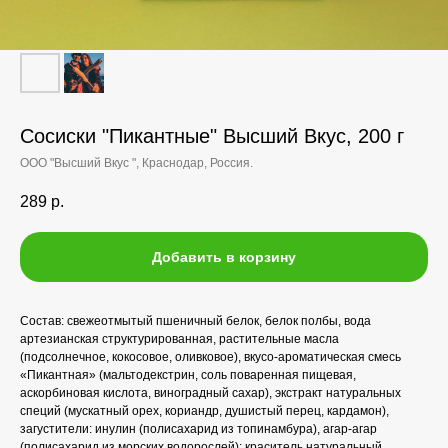
Сосиски "Пикантные" Высший Вкус, 200 г
ООО "Высший Вкус ", Краснодар, Россия.
289
р.
Добавить в корзину
Состав: свежеотмытый пшеничный белок, белок полбы, вода
артезианская структурированная, растительные масла
(подсолнечное, кокосовое, оливковое), вкусо-ароматическая смесь
«Пикантная» (мальтодекстрин, соль поваренная пищевая,
аскорбиновая кислота, виноградный сахар), экстракт натуральных
специй (мускатный орех, кориандр, душистый перец, кардамон),
загустители: инулин (полисахарид из топинамбура), агар-агар
(полисахарид из морских водорослей); краситель натуральный